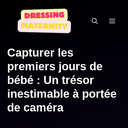
Aller
au
ME
contenu
Capturer les
premiers jours de
bébé : Un trésor
inestimable à portée
de caméra