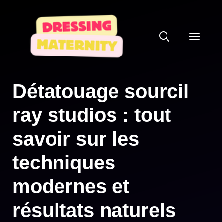
Aller
au
ME
contenu
Détatouage sourcil
ray studios : tout
savoir sur les
techniques
modernes et
résultats naturels