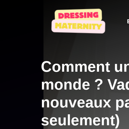
Aller
au
contenu
Comment un 
monde ? Va
nouveaux pa
seulement)