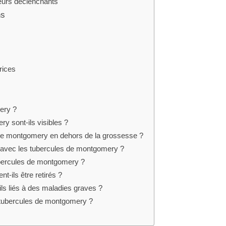
teurs déclenchants
ns
rices
ery ?
y sont-ils visibles ?
s de montgomery en dehors de la grossesse ?
 avec les tubercules de montgomery ?
bercules de montgomery ?
-ils être retirés ?
ls liés à des maladies graves ?
 tubercules de montgomery ?