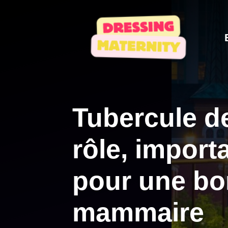
Aller
au
contenu
Tubercule d
rôle, import
pour une bo
mammaire